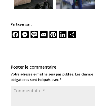
Partager sur :
F
M
M
E
Pi
Li
P
a
e
e
m
n
n
ar
c
ss
ss
ai
te
k
ta
e
e
a
l
r
e
g
b
n
g
e
dI
e
Poster le commentaire
o
g
e
st
n
r
Votre adresse e-mail ne sera pas publiée.
Les champs
o
e
obligatoires sont indiqués avec
*
k
r