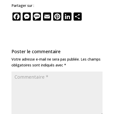
Partager sur :
F
M
M
E
Pi
Li
P
a
e
e
m
n
n
ar
c
ss
ss
ai
te
k
ta
e
e
a
l
r
e
g
b
n
g
e
dI
e
Poster le commentaire
o
g
e
st
n
r
Votre adresse e-mail ne sera pas publiée.
Les champs
o
e
obligatoires sont indiqués avec
*
k
r