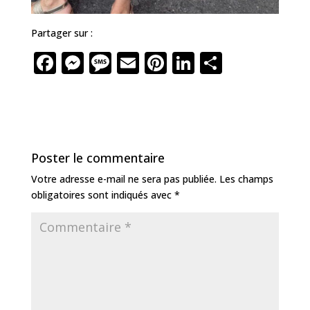
Partager sur :
F
M
M
E
Pi
Li
P
a
e
e
m
n
n
ar
c
ss
ss
ai
te
k
ta
e
e
a
l
r
e
g
b
n
g
e
dI
e
Poster le commentaire
o
g
e
st
n
r
Votre adresse e-mail ne sera pas publiée.
Les champs
o
e
obligatoires sont indiqués avec
*
k
r