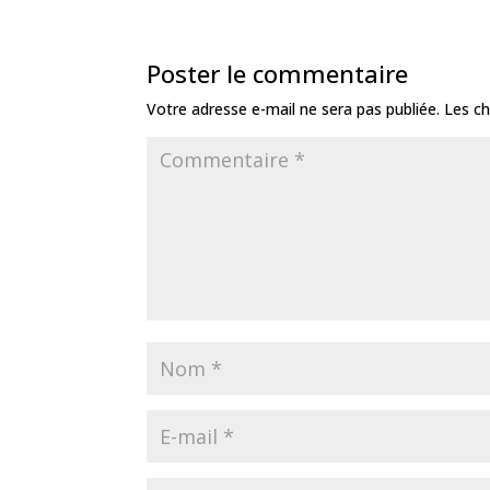
e
e
a
l
r
e
g
b
n
g
e
dI
e
Poster le commentaire
o
g
e
st
n
r
Votre adresse e-mail ne sera pas publiée.
Les ch
o
e
k
r