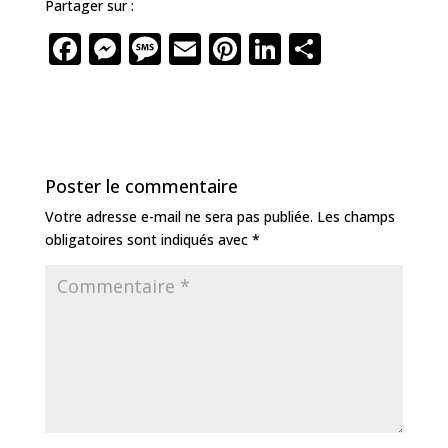
Partager sur :
F
M
M
E
Pi
Li
P
a
e
e
m
n
n
ar
c
ss
ss
ai
te
k
ta
e
e
a
l
r
e
g
b
n
g
e
dI
e
Poster le commentaire
o
g
e
st
n
r
Votre adresse e-mail ne sera pas publiée.
Les champs
o
e
obligatoires sont indiqués avec
*
k
r