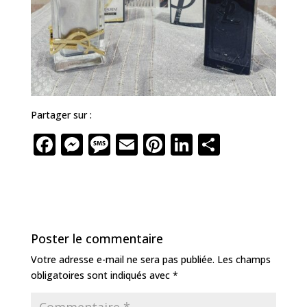
Partager sur :
F
M
M
E
Pi
Li
P
a
e
e
m
n
n
ar
c
ss
ss
ai
te
k
ta
e
e
a
l
r
e
g
b
n
g
e
dI
e
Poster le commentaire
o
g
e
st
n
r
Votre adresse e-mail ne sera pas publiée.
Les champs
o
e
obligatoires sont indiqués avec
*
k
r