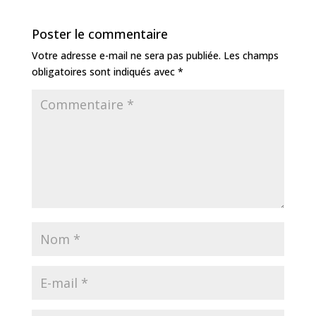
e
e
a
l
r
e
g
b
n
g
e
dI
e
Poster le commentaire
o
g
e
st
n
r
Votre adresse e-mail ne sera pas publiée.
Les champs
o
e
obligatoires sont indiqués avec
*
k
r