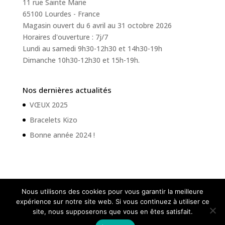
11 rue Sainte Marie
65100 Lourdes - France
Magasin ouvert du 6 avril au 31 octobre 2026
Horaires d'ouverture : 7j/7
Lundi au samedi 9h30-12h30 et 14h30-19h
Dimanche 10h30-12h30 et 15h-19h.
Nos dernières actualités
VŒUX 2025
Bracelets Kizo
Bonne année 2024 !
Nous utilisons des cookies pour vous garantir la meilleure
expérience sur notre site web. Si vous continuez à utiliser ce
site, nous supposerons que vous en êtes satisfait.
Paris Parfums Lourdes - 2020 - Tous droits réservés |