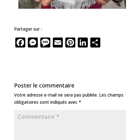
Partager sur :
F
M
M
E
Pi
Li
P
a
e
e
m
n
n
ar
c
ss
ss
ai
te
k
ta
e
e
a
l
r
e
g
b
n
g
e
dI
e
Poster le commentaire
o
g
e
st
n
r
Votre adresse e-mail ne sera pas publiée.
Les champs
o
e
obligatoires sont indiqués avec
*
k
r