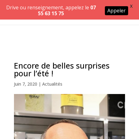
X
Drive ou renseignement, appelez le
07
Appeler
55 63 15 75
Encore de belles surprises
pour l’été !
Juin 7, 2020
|
Actualités