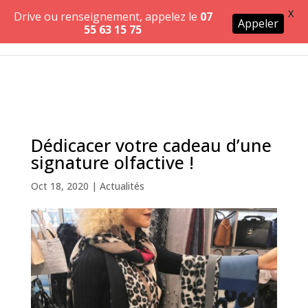
X
Drive ou renseignement, appelez le
07
Appeler
55 63 15 75
Dédicacer votre cadeau d’une
signature olfactive !
Oct 18, 2020
|
Actualités