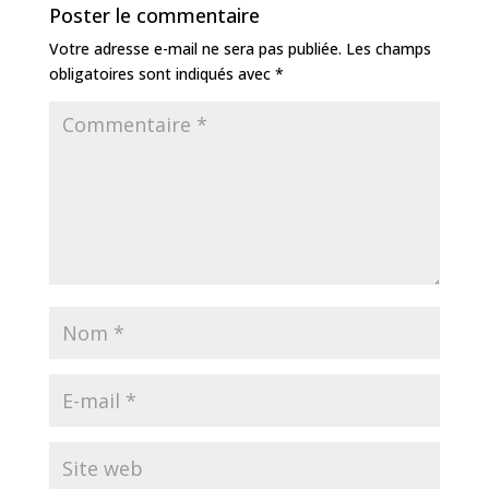
b
n
g
e
dI
e
Poster le commentaire
o
g
e
st
n
r
Votre adresse e-mail ne sera pas publiée.
Les champs
o
e
obligatoires sont indiqués avec
*
k
r