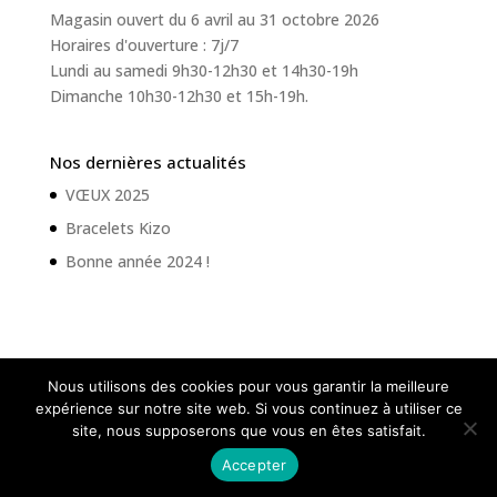
Magasin ouvert du 6 avril au 31 octobre 2026
Horaires d'ouverture : 7j/7
Lundi au samedi 9h30-12h30 et 14h30-19h
Dimanche 10h30-12h30 et 15h-19h.
Nos dernières actualités
VŒUX 2025
Bracelets Kizo
Bonne année 2024 !
Nous utilisons des cookies pour vous garantir la meilleure
expérience sur notre site web. Si vous continuez à utiliser ce
site, nous supposerons que vous en êtes satisfait.
Paris Parfums Lourdes - 2020 - Tous droits réservés |
Accepter
Mentions légales