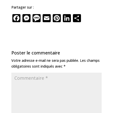
Partager sur :
F
M
M
E
Pi
Li
P
a
e
e
m
n
n
ar
c
ss
ss
ai
te
k
ta
e
e
a
l
r
e
g
b
n
g
e
dI
e
Poster le commentaire
o
g
e
st
n
r
Votre adresse e-mail ne sera pas publiée.
Les champs
o
e
obligatoires sont indiqués avec
*
k
r