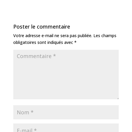
c
ss
ss
ai
te
k
ta
e
e
a
l
r
e
g
b
n
g
e
dI
e
Poster le commentaire
o
g
e
st
n
r
Votre adresse e-mail ne sera pas publiée.
Les champs
o
e
obligatoires sont indiqués avec
*
k
r