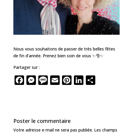
Nous vous souhaitons de passer de très belles fêtes
de fin d’année. Prenez bien soin de vous ✨🎅✨
Partager sur :
F
M
M
E
Pi
Li
P
a
e
e
m
n
n
ar
c
ss
ss
ai
te
k
ta
e
e
a
l
r
e
g
b
n
g
e
dI
e
Poster le commentaire
o
g
e
st
n
r
Votre adresse e-mail ne sera pas publiée.
Les champs