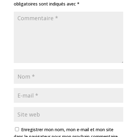
o
e
obligatoires sont indiqués avec
*
k
r
Enregistrer mon nom, mon e-mail et mon site
dans le navigateur pour mon prochain commentaire.