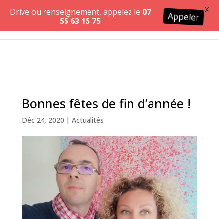
X
Drive ou renseignement, appelez le
07
Appeler
55 63 15 75
Bonnes fêtes de fin d’année !
Déc 24, 2020
|
Actualités