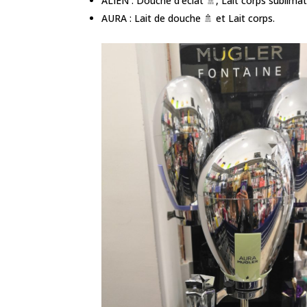
ALIEN : Douche d’éclat 🚿, Lait corps sublimat
AURA : Lait de douche 🚿 et Lait corps.